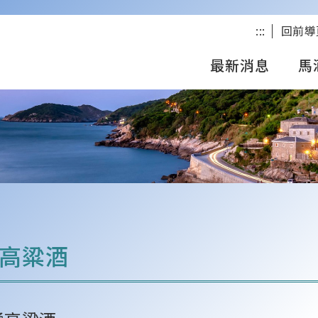
:::
回前導
最新消息
馬
高粱酒