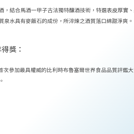
酒，結合馬酒一甲子古法獨特釀酒技術，特選表皮厚實、
質泉水具有麥飯石的成份，所淬煉之酒質落口綿甜淨爽。
年得獎：
年首次參加最具權威的比利時布魯塞爾世界食品品質評鑑大賞Monde
。