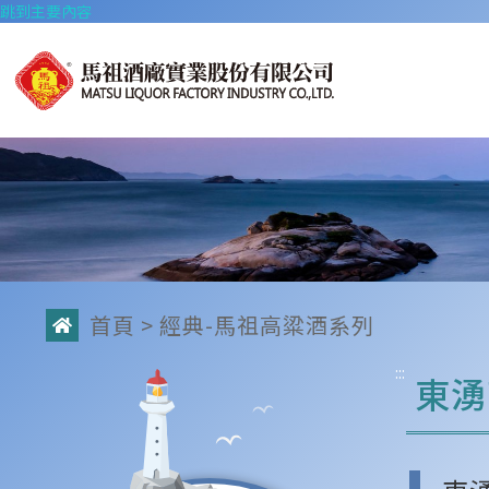
跳到主要內容
首頁
> 經典-馬祖高粱酒系列
:::
東湧