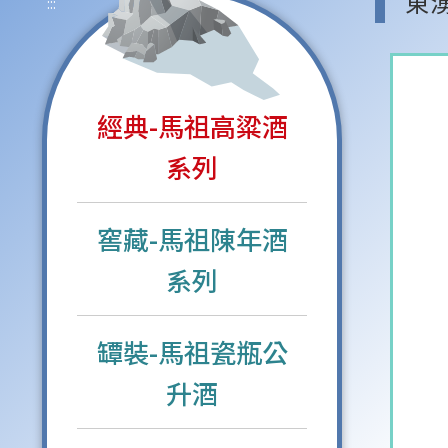
東
:::
經典-馬祖高粱酒
系列
窖藏-馬祖陳年酒
系列
罈裝-馬祖瓷瓶公
升酒