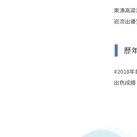
東湧高粱
岩流出優
歷
#2018
出色成績