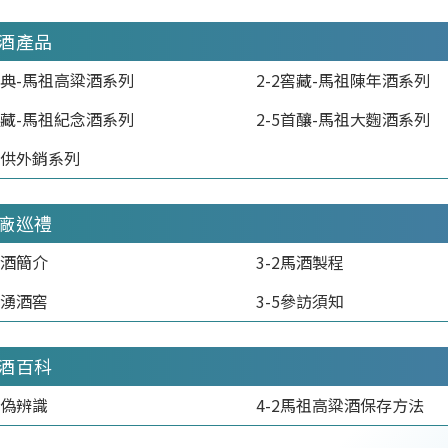
馬酒產品
1經典-馬祖高粱酒系列
2-2窖藏-馬祖陳年酒系列
4典藏-馬祖紀念酒系列
2-5首釀-馬祖大麴酒系列
專供外銷系列
酒廠巡禮
馬酒簡介
3-2馬酒製程
東湧酒窖
3-5參訪須知
馬酒百科
防偽辨識
4-2馬祖高粱酒保存方法