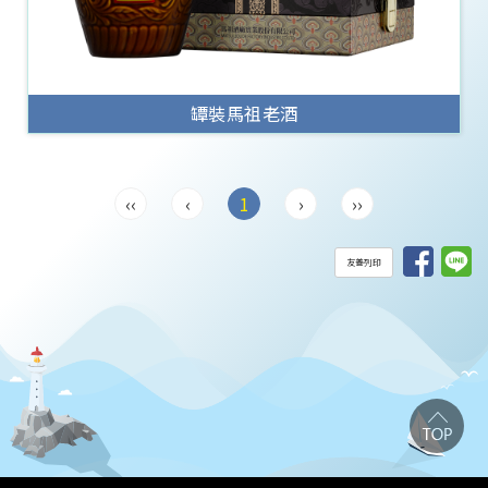
罈裝馬祖老酒
‹‹
‹
1
›
››
友善列印