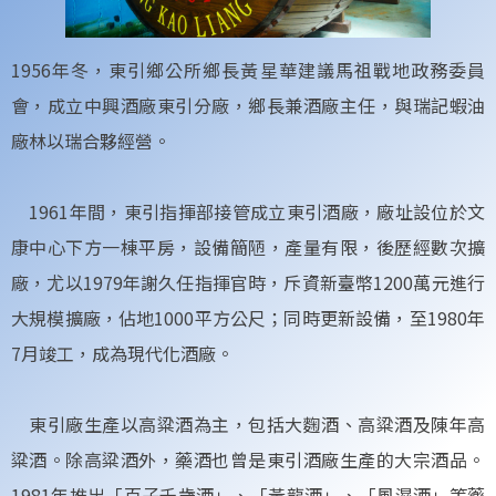
1956年冬，東引鄉公所鄉長黃星華建議馬祖戰地政務委員
會，成立中興酒廠東引分廠，鄉長兼酒廠主任，與瑞記蝦油
廠林以瑞合夥經營。
1961年間，東引指揮部接管成立東引酒廠，廠址設位於文
康中心下方一棟平房，設備簡陋，產量有限，後歷經數次擴
廠，尤以1979年謝久任指揮官時，斥資新臺幣1200萬元進行
大規模擴廠，佔地1000平方公尺；同時更新設備，至1980年
7月竣工，成為現代化酒廠。
東引廠生產以高粱酒為主，包括大麴酒、高粱酒及陳年高
粱酒。除高粱酒外，藥酒也曾是東引酒廠生產的大宗酒品。
1981年推出「百子千歲酒」、「黃龍酒」、「風濕酒」等藥