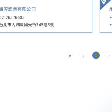
釀淳酒業有限公司
02-26576605
台北市內湖區陽光街345巷5號
‹‹
‹
1
›