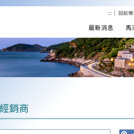
:::
回前導
最新消息
馬
經銷商