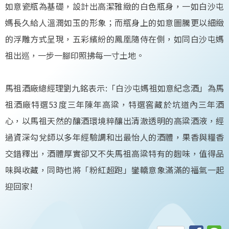
如意瓷瓶為基礎，設計出高潔雅緻的白色瓶身，一如白沙屯
媽長久給人溫潤如玉的形象；而瓶身上的如意圖騰更以細緻
的浮雕方式呈現，五彩繽紛的鳳凰隨侍在側，如同白沙屯媽
祖出巡，一步一腳印照拂每一寸土地。
馬祖酒廠總經理劉九銘表示:「白沙屯媽祖如意紀念酒」為馬
祖酒廠特選53度三年陳年高粱，特選窖藏於坑道內三年酒
心，以馬祖天然的釀酒環境粹釀出清澈透明的高粱酒液，經
過資深勾兌師以多年經驗調和出最怡人的酒體，果香與糧香
交錯釋出，酒體厚實卻又不失馬祖高粱特有的麴味，值得品
味與收藏，同時也將「粉紅超跑」鑾轎意象滿滿的福氣一起
迎回家!