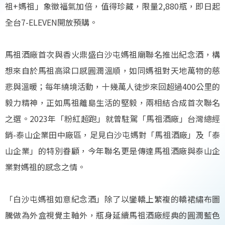
祖+媽祖」象徵福氣加倍，值得珍藏，限量2,880瓶，即日起
全台7-ELEVEN開放預購。
馬祖酒廠首次與香火鼎盛白沙屯媽祖廟聯名推出紀念酒，構
想來自於馬祖高粱口感圓潤溫順，如同媽祖對天地萬物的慈
悲與溫暖；每年繞境活動，十幾萬人徒步來回超過400公里的
毅力精神，正如馬祖離島生活的堅毅，兩相結合成首次聯名
之選。2023年「粉紅超跑」就曾駐駕「馬祖酒廠」台灣總經
銷-泰山企業田中廠區，足見白沙屯媽對「馬祖酒廠」及「泰
山企業」的特別眷顧，今年聯名更是傳達馬祖酒廠與泰山企
業對媽祖的感念之情。
「白沙屯媽祖如意紀念酒」除了以鑾轎上繁複的轎裙繡布圖
騰做為外盒視覺主軸外，瓶身延續馬祖酒廠經典的圓潤藍色