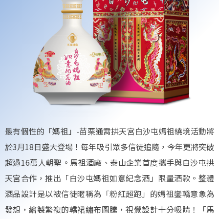
最有個性的「媽祖」-苗栗通霄拱天宮白沙屯媽祖繞境活動將
於3月18日盛大登場！每年吸引眾多信徒追隨，今年更將突破
超過16萬人朝聖。馬祖酒廠、泰山企業首度攜手與白沙屯拱
天宮合作，推出「白沙屯媽祖如意紀念酒」限量酒款。整體
酒品設計是以被信徒暱稱為「粉紅超跑」的媽祖鑾轎意象為
發想，繪製繁複的轎裙繡布圖騰，視覺設計十分吸睛！「馬